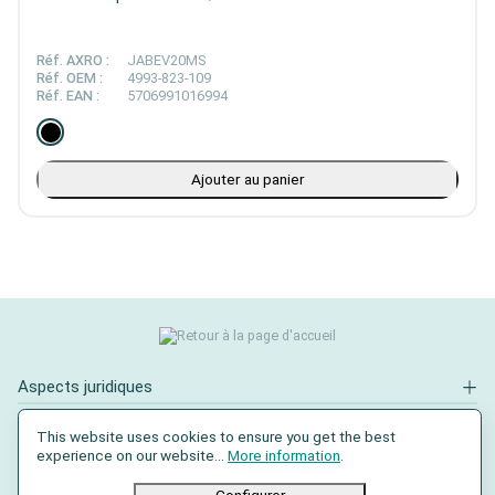
Réf. AXRO :
JABEV20MS
Réf. OEM :
4993-823-109
Réf. EAN :
5706991016994
Ajouter au panier
Aspects juridiques
Contact
This website uses cookies to ensure you get the best
experience on our website...
More information
.
Réseaux sociaux