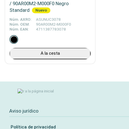
/ 90AR00M2-M000F0 Negro
Standard
Nuevo
Núm. AXRO:
ASUNUC3078
Núm. OEM:
90AR00M2-M000F0
Núm. EAN:
4711387783078
A la cesta
Aviso jurídico
Política de privacidad