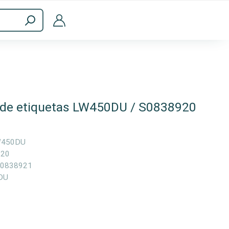
Accesorios informáticos
de etiquetas LW450DU / S0838920
450DU
920
0838921
DU