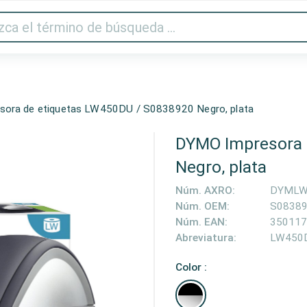
Audio y vídeo
Impresora y escáner
Gaming
Hogar
ora de etiquetas LW450DU / S0838920 Negro, plata
DYMO Impresora 
Negro, plata
Núm. AXRO:
DYMLW
Núm. OEM:
S0838
Núm. EAN:
350117
Abreviatura:
LW450
Color :