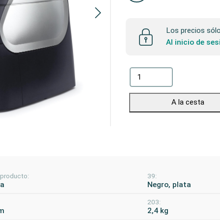
Los precios sólo 
Al inicio de se
A la cesta
 producto:
39:
la
Negro, plata
203:
m
2,4 kg